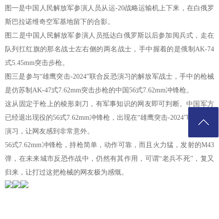
图一是中国人民解放军参演人员从运-20战略运输机上下来，在白俄罗
斯巴拉诺维奇空军基地留下的合影。
图二是中国人民解放军参演人员抵达白俄罗斯以后参加阅兵式，走在
队列扛红旗的那名战士左右侧的两名战士，手中握着的是俄制AK-74
式5.45mm突击步枪。
图三是参与“雄鹰突击-2024”联合反恐演习的解放军战士，手中的枪械
是仿苏制AK-47式7.62mm突击步枪的中国56式7.62mm冲锋枪。
这从固定于枪上的棱形刺刀，有军事知识的网友即可判断。中国军方
已经退出现役的56式7.62mm冲锋枪，出现在“雄鹰突击-2024”联合反恐
演习，让网友感到非常意外。
56式7.62mm冲锋枪，持枪简单，动作可靠，而且火力猛，发射的M43
弹，在未来城市反恐作战中，仍然有其作用，可谓“老兵不死”，复又
归来，让打过这把枪械的网友极为感慨。